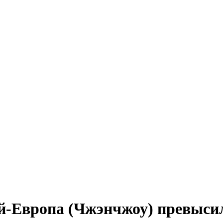
й-Европа (Чжэнчжоу) превысило