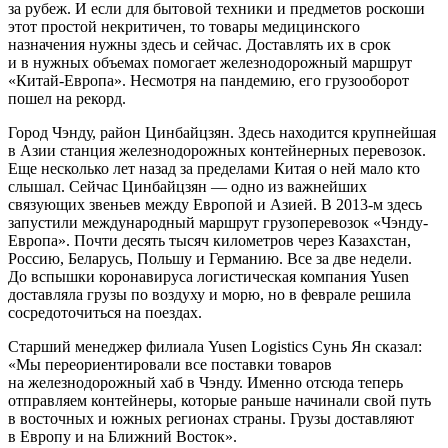
за рубеж. И если для бытовой техники и предметов роскоши
этот простой некритичен, то товары медицинского
назначения нужны здесь и сейчас. Доставлять их в срок
и в нужных объемах помогает железнодорожный маршрут
«Китай-Европа». Несмотря на пандемию, его грузооборот
пошел на рекорд.
Город Чэнду, район Цинбайцзян. Здесь находится крупнейшая
в Азии станция железнодорожных контейнерных перевозок.
Еще несколько лет назад за пределами Китая о ней мало кто
слышал. Сейчас Цинбайцзян — одно из важнейших
связующих звеньев между Европой и Азией. В 2013-м здесь
запустили международный маршрут грузоперевозок «Чэнду-
Европа». Почти десять тысяч километров через Казахстан,
Россию, Беларусь, Польшу и Германию. Все за две недели.
До вспышки коронавируса логистическая компания Yusen
доставляла грузы по воздуху и морю, но в феврале решила
сосредоточиться на поездах.
Старший менеджер филиала Yusen Logistics Сунь Ян сказал:
«Мы переориентировали все поставки товаров
на железнодорожный хаб в Чэнду. Именно отсюда теперь
отправляем контейнеры, которые раньше начинали свой путь
в восточных и южных регионах страны. Грузы доставляют
в Европу и на Ближний Восток».