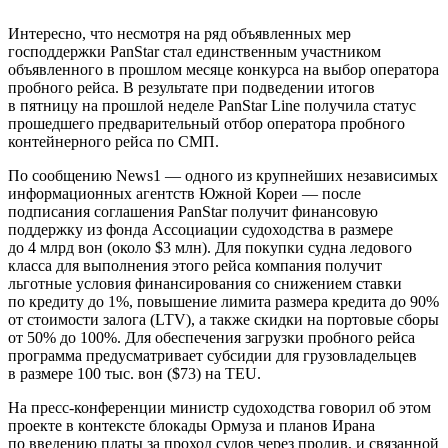
Интересно, что несмотря на ряд объявленных мер
господдержки PanStar стал единственным участником
объявленного в прошлом месяце конкурса на выбор оператора
пробного рейса. В результате при подведении итогов
в пятницу на прошлой неделе PanStar Line получила статус
прошедшего предварительный отбор оператора пробного
контейнерного рейса по СМП.
По сообщению News1 — одного из крупнейших независимых
информационных агентств Южной Кореи — после
подписания соглашения PanStar получит финансовую
поддержку из фонда Ассоциации судоходства в размере
до 4 млрд вон (около $3 млн). Для покупки судна ледового
класса для выполнения этого рейса компания получит
льготные условия финансирования со снижением ставки
по кредиту до 1%, повышение лимита размера кредита до 90%
от стоимости залога (LTV), а также скидки на портовые сборы
от 50% до 100%. Для обеспечения загрузки пробного рейса
программа предусматривает субсидии для грузовладельцев
в размере 100 тыс. вон ($73) на TEU.
На пресс-конференции министр судоходства говорил об этом
проекте в контексте блокады Ормуза и планов Ирана
по введению платы за проход судов через пролив, и связанной