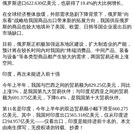
俄罗斯进口622.630亿美元，也获得了19.4%的大比例增长。
在全球经济整体放缓，外部需求急剧下降背景下，俄罗斯"向
东看"战略给我国商品出口带来新的拓展方向，我国供应俄罗
斯的商品也较大地填补了美国、欧盟、日韩等国企业退出后的
市场缺口。
目前，俄罗斯正积极加强远东地区建设，扩大制造业的产能，
预计将在较长时间内对我国的"终端消费品、中间产品、装备
与设备"等各类型商品都产生较大的需求，两国贸易还有上涨
空间。
印度，再次未能进入前十强
今年上半年，我国与巴西之间的贸易额为829.25亿美元，同比
上涨5%，是我国第九大贸易伙伴；与印度尼西亚之间的贸易
额为691.375亿美元，下降0.4%，是我国第十大贸易伙伴。
第11名是印度，今年上半年的双边贸易额小幅下滑至660.275
亿美元。其中，我国对印度出口565.318亿美元，仅从印度进
口94.957亿美元——仅看出口，印度是能排进前十名的。本文
由南生撰写，无授权请勿转载、抄袭！