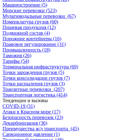
Машиностроение (5)
Морские перевозки (523)
Мультимодальные перевозки (67)
Номенклатура грузов (60)
Пищевая продукция (12)
Подвижной состав (4)
Порожние контейнеры (16)
Правовое регулирование (31)
Промышленность (18)
Таможня (26)
Тарифы (54)
Терминальная инфраструктура (69)
Точки зарождения грузов (5)
Точки консолидации грузов (7)
Точки распыления грузов (3)
Транзитные перевозки (207)
Транспортная логистика (414)
Тенденции и вызовы
COVID-19 (31)
Атаки в Красном море (17)
Безопасность перевозок (23)
Декарбонизация (36)
Преимущества ж/д транспорта (45)
Санкционное давление (1)
Транзитный потенциал (48)